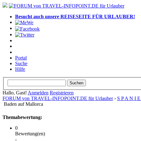
Besucht auch unsere REISESEITE FÜR URLAUBER!
Portal
Suche
Hilfe
Hallo, Gast!
Anmelden
Registrieren
FORUM von TRAVEL-INFOPOINT.DE für Urlauber
›
S P A N I 
Baden auf Mallorca
Themabewertung:
0
Bewertung(en)
-