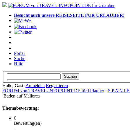
Besucht auch unsere REISESEITE FÜR URLAUBER!
Portal
Suche
Hilfe
Hallo, Gast!
Anmelden
Registrieren
FORUM von TRAVEL-INFOPOINT.DE für Urlauber
›
S P A N I 
Baden auf Mallorca
Themabewertung:
0
Bewertung(en)
-