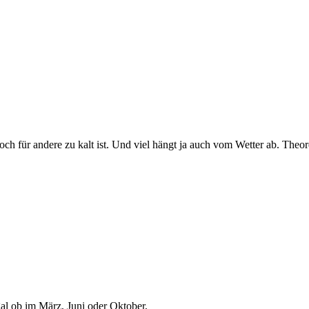
ch für andere zu kalt ist. Und viel hängt ja auch vom Wetter ab. Theo
al ob im März, Juni oder Oktober,