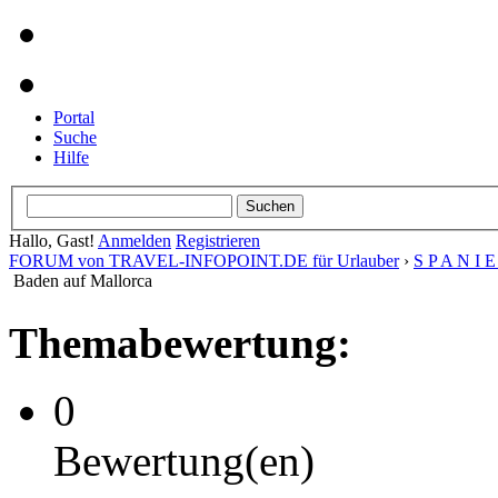
Portal
Suche
Hilfe
Hallo, Gast!
Anmelden
Registrieren
FORUM von TRAVEL-INFOPOINT.DE für Urlauber
›
S P A N I 
Baden auf Mallorca
Themabewertung:
0
Bewertung(en)