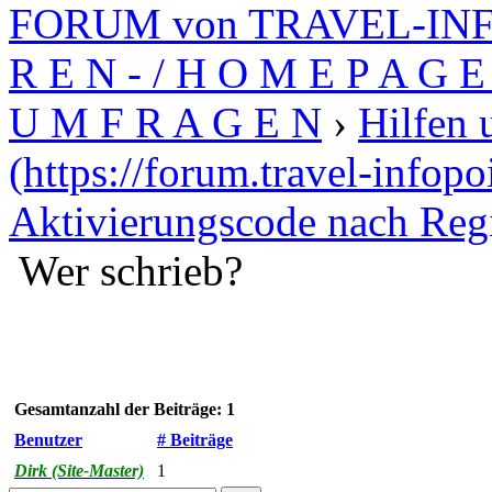
FORUM von TRAVEL-INFO
R E N - / H O M E P A G E 
U M F R A G E N
›
Hilfen 
(https://forum.travel-infopo
Aktivierungscode nach Regi
Wer schrieb?
Gesamtanzahl der Beiträge: 1
Benutzer
# Beiträge
Dirk (Site-Master)
1