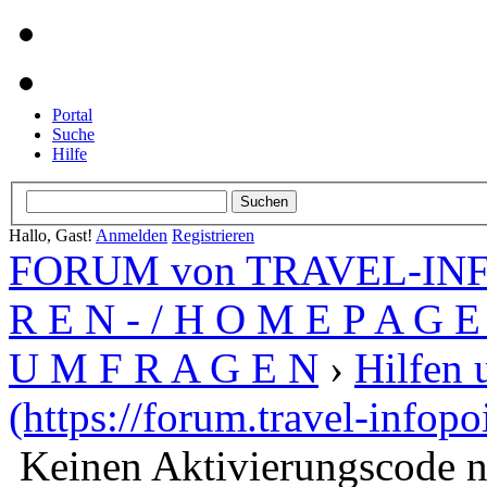
Portal
Suche
Hilfe
Hallo, Gast!
Anmelden
Registrieren
FORUM von TRAVEL-INFO
R E N - / H O M E P A G E 
U M F R A G E N
›
Hilfen 
(https://forum.travel-infopo
Keinen Aktivierungscode n