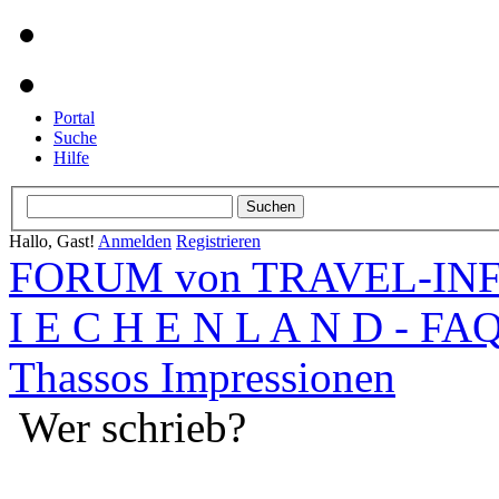
Portal
Suche
Hilfe
Hallo, Gast!
Anmelden
Registrieren
FORUM von TRAVEL-INFO
I E C H E N L A N D - FA
Thassos Impressionen
Wer schrieb?