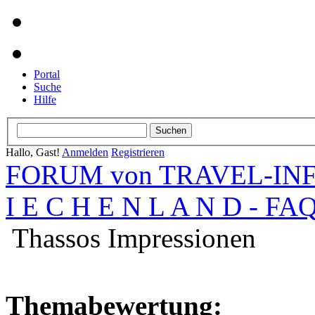
Portal
Suche
Hilfe
Hallo, Gast!
Anmelden
Registrieren
FORUM von TRAVEL-INFO
I E C H E N L A N D - FA
Thassos Impressionen
Themabewertung: