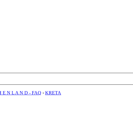
H E N L A N D - FAQ
›
KRETA