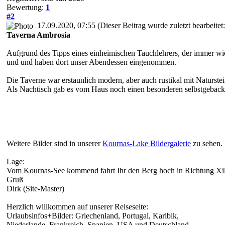
Bewertung:
1
#2
17.09.2020, 07:55
(Dieser Beitrag wurde zuletzt bearbeite
Taverna Ambrosia
Aufgrund des Tipps eines einheimischen Tauchlehrers, der immer wi
und und haben dort unser Abendessen eingenommen.
Die Taverne war erstaunlich modern, aber auch rustikal mit Naturstei
Als Nachtisch gab es vom Haus noch einen besonderen selbstgebac
Weitere Bilder sind in unserer
Kournas-Lake Bildergalerie
zu sehen.
Lage:
Vom Kournas-See kommend fahrt Ihr den Berg hoch in Richtung Xil
Gruß
Dirk (Site-Master)
Herzlich willkommen auf unserer Reiseseite:
Urlaubsinfos+Bilder: Griechenland, Portugal, Karibik,
Niederlande, Frankreich, Spanien, USA und Deutschland