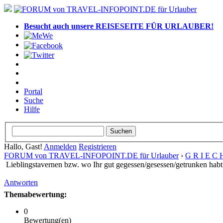
Besucht auch unsere REISESEITE FÜR URLAUBER!
Portal
Suche
Hilfe
Hallo, Gast!
Anmelden
Registrieren
FORUM von TRAVEL-INFOPOINT.DE für Urlauber
›
G R I E C 
Lieblingstavernen bzw. wo Ihr gut gegessen/gesessen/getrunken habt
Antworten
Themabewertung:
0
Bewertung(en)