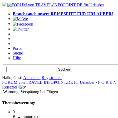
Besucht auch unsere REISESEITE FÜR URLAUBER!
Portal
Suche
Hilfe
Hallo, Gast!
Anmelden
Registrieren
FORUM von TRAVEL-INFOPOINT.DE für Urlauber
›
F O R E N 
Reiseziel)
Warnung: Verspätung bei Flügen
Themabewertung:
0
Bewertung(en)