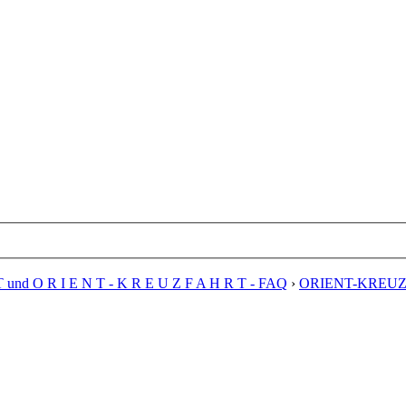
T und O R I E N T - K R E U Z F A H R T - FAQ
›
ORIENT-KREUZFA