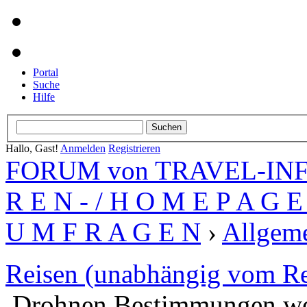
Portal
Suche
Hilfe
Hallo, Gast!
Anmelden
Registrieren
FORUM von TRAVEL-INFO
R E N - / H O M E P A G E 
U M F R A G E N
›
Allgeme
Reisen (unabhängig vom Re
Drohnen Bestimmungen we