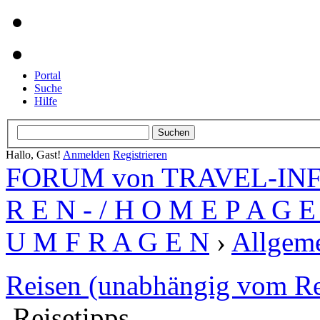
Portal
Suche
Hilfe
Hallo, Gast!
Anmelden
Registrieren
FORUM von TRAVEL-INFO
R E N - / H O M E P A G E 
U M F R A G E N
›
Allgeme
Reisen (unabhängig vom Re
Reisetipps