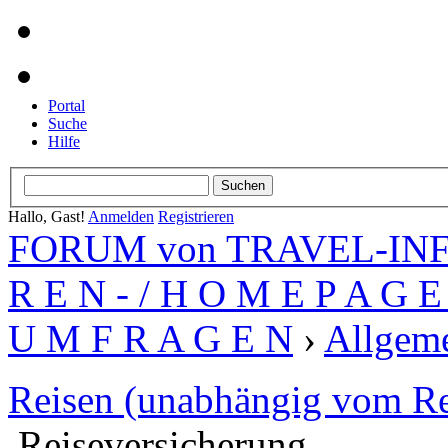
Portal
Suche
Hilfe
Hallo, Gast!
Anmelden
Registrieren
FORUM von TRAVEL-INFO
R E N - / H O M E P A G E 
U M F R A G E N
›
Allgeme
Reisen (unabhängig vom Re
Reiseversicherung