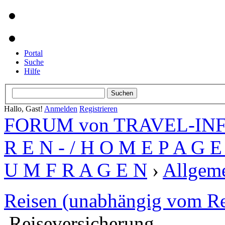
Portal
Suche
Hilfe
Hallo, Gast!
Anmelden
Registrieren
FORUM von TRAVEL-INFO
R E N - / H O M E P A G E 
U M F R A G E N
›
Allgeme
Reisen (unabhängig vom Re
Reiseversicherung