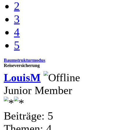
2
3
4
5
Baumstrukturmodus
Reiseversicherung
LouisM
Junior Member
Beiträge: 5
Themen: 4