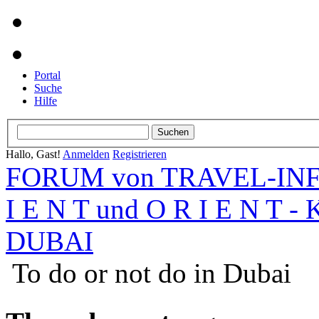
Portal
Suche
Hilfe
Hallo, Gast!
Anmelden
Registrieren
FORUM von TRAVEL-INFO
I E N T und O R I E N T -
DUBAI
To do or not do in Dubai