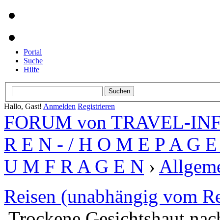
Portal
Suche
Hilfe
Hallo, Gast!
Anmelden
Registrieren
FORUM von TRAVEL-INFO
R E N - / H O M E P A G E 
U M F R A G E N
›
Allgeme
Reisen (unabhängig vom Re
Trockene Gesichtshaut nac