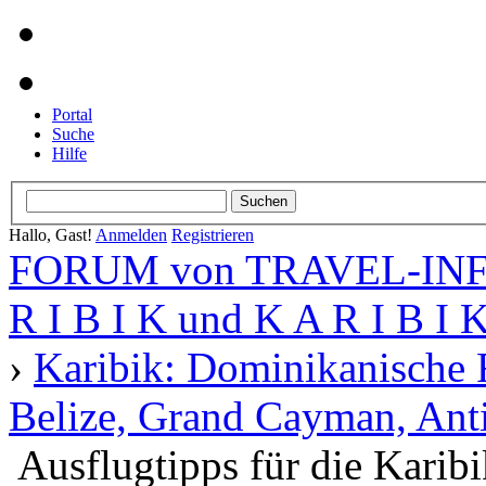
Portal
Suche
Hilfe
Hallo, Gast!
Anmelden
Registrieren
FORUM von TRAVEL-INFO
R I B I K und K A R I B I 
›
Karibik: Dominikanische 
Belize, Grand Cayman, Anti
Ausflugtipps für die Karibi