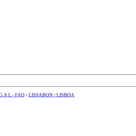
G A L - FAQ
›
LISSABON / LISBOA