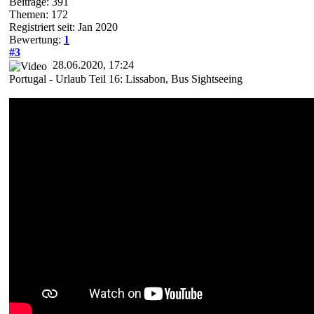
Beiträge: 391
Themen: 172
Registriert seit: Jan 2020
Bewertung:
1
#3
28.06.2020, 17:24
Portugal - Urlaub Teil 16: Lissabon, Bus Sightseeing