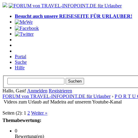
Besucht auch unsere REISESEITE FÜR URLAUBER!
Portal
Suche
Hilfe
Hallo, Gast!
Anmelden
Registrieren
FORUM von TRAVEL-INFOPOINT.DE für Urlauber
›
P O R T U 
Videos zum Urlaub auf Madeira auf unserem Youtube-Kanal
Seiten (2):
1
2
Weiter »
Themabewertung:
0
Bewertung(en)