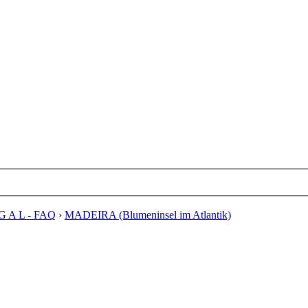
G A L - FAQ
›
MADEIRA (Blumeninsel im Atlantik)