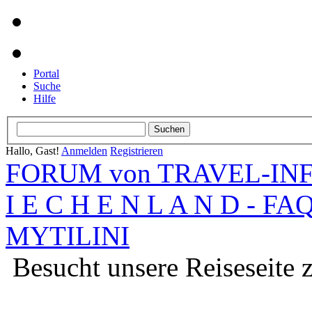
Portal
Suche
Hilfe
Hallo, Gast!
Anmelden
Registrieren
FORUM von TRAVEL-INFO
I E C H E N L A N D - FA
MYTILINI
Besucht unsere Reiseseite