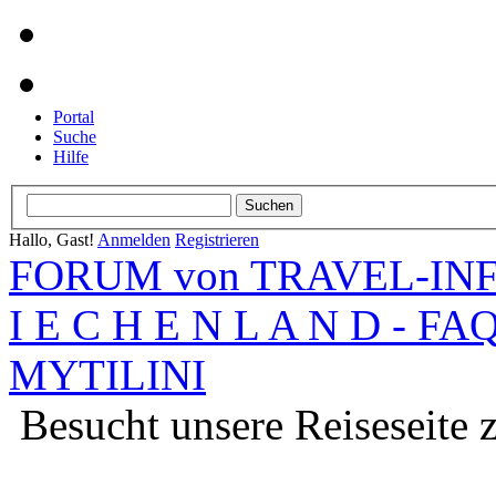
Portal
Suche
Hilfe
Hallo, Gast!
Anmelden
Registrieren
FORUM von TRAVEL-INFO
I E C H E N L A N D - FA
MYTILINI
Besucht unsere Reiseseite