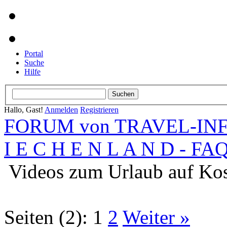
Portal
Suche
Hilfe
Hallo, Gast!
Anmelden
Registrieren
FORUM von TRAVEL-INFO
I E C H E N L A N D - FA
Videos zum Urlaub auf Ko
Seiten (2):
1
2
Weiter »