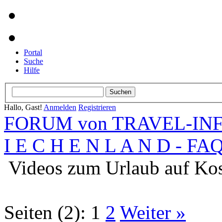
Portal
Suche
Hilfe
Hallo, Gast!
Anmelden
Registrieren
FORUM von TRAVEL-INFO
I E C H E N L A N D - FA
Videos zum Urlaub auf Ko
Seiten (2):
1
2
Weiter »