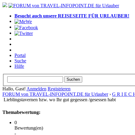
Besucht auch unsere REISESEITE FÜR URLAUBER!
Portal
Suche
Hilfe
Hallo, Gast!
Anmelden
Registrieren
FORUM von TRAVEL-INFOPOINT.DE für Urlauber
›
G R I E C 
Lieblingstavernen bzw. wo Ihr gut gegessen /gesessen habt
Themabewertung:
0
Bewertung(en)
-