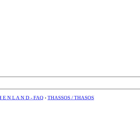
H E N L A N D - FAQ
›
THASSOS / THASOS