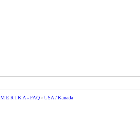
M E R I K A - FAQ
›
USA / Kanada