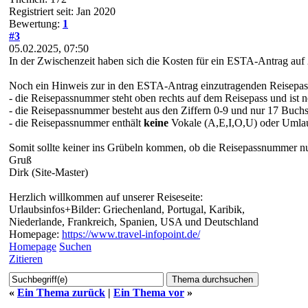
Registriert seit: Jan 2020
Bewertung:
1
#3
05.02.2025, 07:50
In der Zwischenzeit haben sich die Kosten für ein ESTA-Antrag auf
Noch ein Hinweis zur in den ESTA-Antrag einzutragenden Reisepa
- die Reisepassnummer steht oben rechts auf dem Reisepass und ist ne
- die Reisepassnummer besteht aus den Ziffern 0-9 und nur 17 Buch
- die Reisepassnummer enthält
keine
Vokale (A,E,I,O,U) oder Umla
Somit sollte keiner ins Grübeln kommen, ob die Reisepassnummer nun
Gruß
Dirk (Site-Master)
Herzlich willkommen auf unserer Reiseseite:
Urlaubsinfos+Bilder: Griechenland, Portugal, Karibik,
Niederlande, Frankreich, Spanien, USA und Deutschland
Homepage:
https://www.travel-infopoint.de/
Homepage
Suchen
Zitieren
«
Ein Thema zurück
|
Ein Thema vor
»