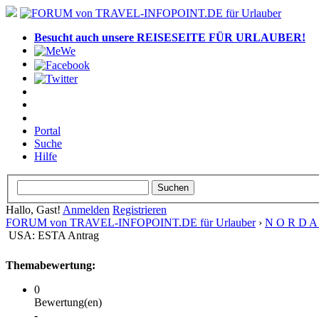
Besucht auch unsere REISESEITE FÜR URLAUBER!
Portal
Suche
Hilfe
Hallo, Gast!
Anmelden
Registrieren
FORUM von TRAVEL-INFOPOINT.DE für Urlauber
›
N O R D A 
USA: ESTA Antrag
Themabewertung:
0
Bewertung(en)
-