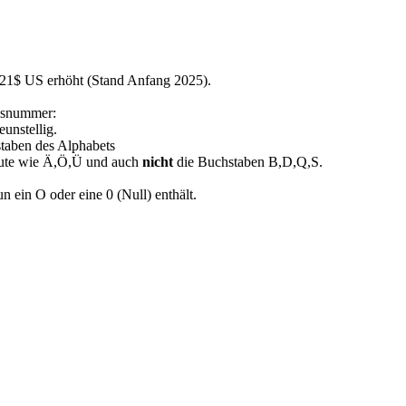
 21$ US erhöht (Stand Anfang 2025).
ssnummer:
unstellig.
staben des Alphabets
ute wie Ä,Ö,Ü und auch
nicht
die Buchstaben B,D,Q,S.
 ein O oder eine 0 (Null) enthält.