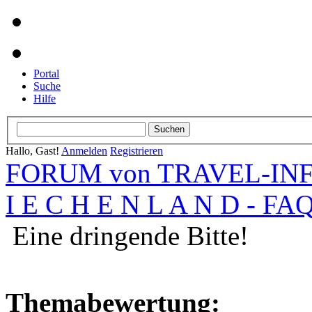
Portal
Suche
Hilfe
Hallo, Gast!
Anmelden
Registrieren
FORUM von TRAVEL-INFO
I E C H E N L A N D - FA
Eine dringende Bitte!
Themabewertung: