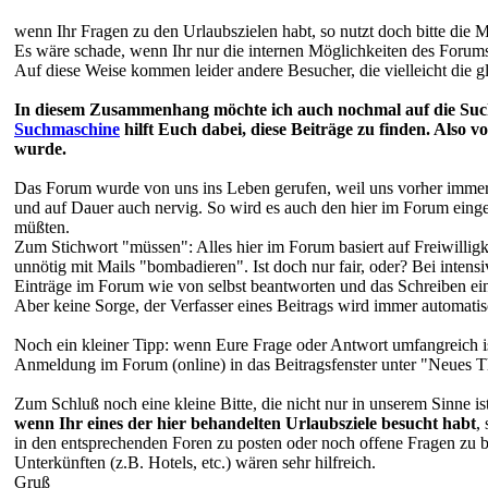
wenn Ihr Fragen zu den Urlaubszielen habt, so nutzt doch bitte die M
Es wäre schade, wenn Ihr nur die internen Möglichkeiten des Forums
Auf diese Weise kommen leider andere Besucher, die vielleicht die 
In diesem Zusammenhang möchte ich auch nochmal auf die Suchm
Suchmaschine
hilft Euch dabei, diese Beiträge zu finden. Also
wurde.
Das Forum wurde von uns ins Leben gerufen, weil uns vorher immer 
und auf Dauer auch nervig. So wird es auch den hier im Forum einge
müßten.
Zum Stichwort "müssen": Alles hier im Forum basiert auf Freiwilligk
unnötig mit Mails "bombadieren". Ist doch nur fair, oder? Bei inten
Einträge im Forum wie von selbst beantworten und das Schreiben ein
Aber keine Sorge, der Verfasser eines Beitrags wird immer automatisc
Noch ein kleiner Tipp: wenn Eure Frage oder Antwort umfangreich ist
Anmeldung im Forum (online) in das Beitragsfenster unter "Neues 
Zum Schluß noch eine kleine Bitte, die nicht nur in unserem Sinne i
wenn Ihr eines der hier behandelten Urlaubsziele besucht habt
,
in den entsprechenden Foren zu posten oder noch offene Fragen zu be
Unterkünften (z.B. Hotels, etc.) wären sehr hilfreich.
Gruß