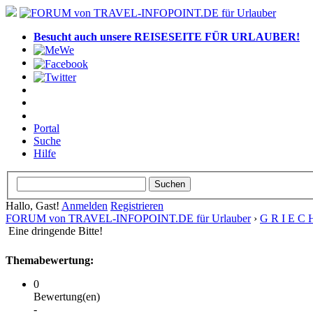
Besucht auch unsere REISESEITE FÜR URLAUBER!
Portal
Suche
Hilfe
Hallo, Gast!
Anmelden
Registrieren
FORUM von TRAVEL-INFOPOINT.DE für Urlauber
›
G R I E C 
Eine dringende Bitte!
Themabewertung:
0
Bewertung(en)
-