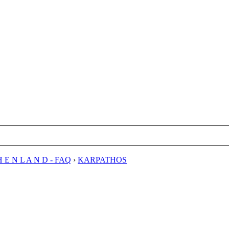
H E N L A N D - FAQ
›
KARPATHOS