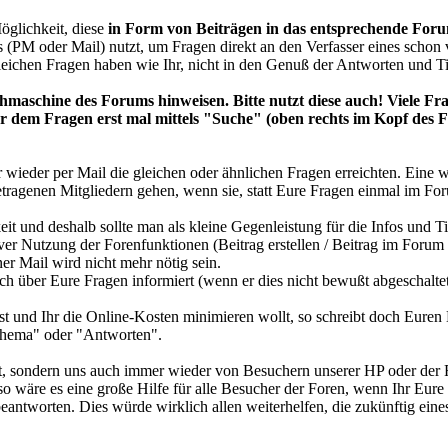
öglichkeit, diese
in Form von Beiträgen in das entsprechende Foru
 (PM oder Mail) nutzt, um Fragen direkt an den Verfasser eines schon 
gleichen Fragen haben wie Ihr, nicht in den Genuß der Antworten und T
aschine des Forums hinweisen. Bitte nutzt diese auch! Viele Fra
 vor dem Fragen erst mal mittels "Suche" (oben rechts im Kopf des
wieder per Mail die gleichen oder ähnlichen Fragen erreichten. Eine 
tragenen Mitgliedern gehen, wenn sie, statt Eure Fragen einmal im F
eit und deshalb sollte man als kleine Gegenleistung für die Infos und 
siver Nutzung der Forenfunktionen (Beitrag erstellen / Beitrag im For
er Mail wird nicht mehr nötig sein.
h über Eure Fragen informiert (wenn er dies nicht bewußt abgeschaltet ha
 und Ihr die Online-Kosten minimieren wollt, so schreibt doch Euren B
Thema" oder "Antworten".
st, sondern uns auch immer wieder von Besuchern unserer HP oder der F
 so wäre es eine große Hilfe für alle Besucher der Foren, wenn Ihr Eur
antworten. Dies würde wirklich allen weiterhelfen, die zukünftig eine