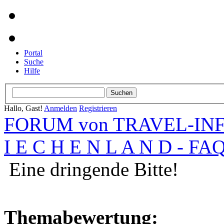
Portal
Suche
Hilfe
Hallo, Gast!
Anmelden
Registrieren
FORUM von TRAVEL-INFO
I E C H E N L A N D - FA
Eine dringende Bitte!
Themabewertung: