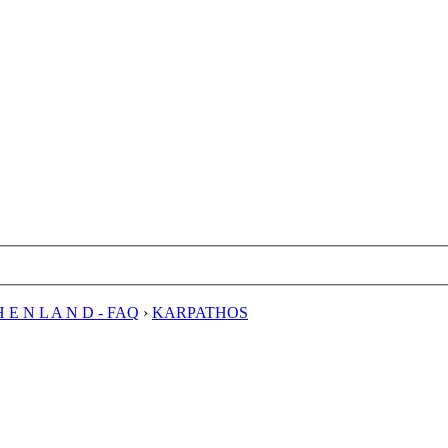
H E N L A N D - FAQ
›
KARPATHOS