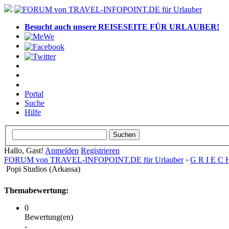
Besucht auch unsere REISESEITE FÜR URLAUBER!
Portal
Suche
Hilfe
Hallo, Gast!
Anmelden
Registrieren
FORUM von TRAVEL-INFOPOINT.DE für Urlauber
›
G R I E C 
Popi Studios (Arkassa)
Themabewertung:
0
Bewertung(en)
-