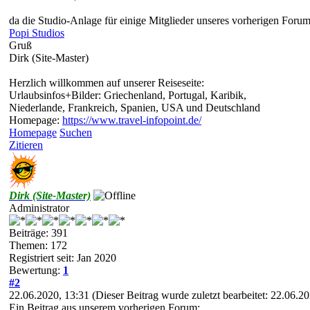
da die Studio-Anlage für einige Mitglieder unseres vorherigen Foru
Popi Studios
Gruß
Dirk (Site-Master)
Herzlich willkommen auf unserer Reiseseite:
Urlaubsinfos+Bilder: Griechenland, Portugal, Karibik,
Niederlande, Frankreich, Spanien, USA und Deutschland
Homepage:
https://www.travel-infopoint.de/
Homepage
Suchen
Zitieren
Dirk (Site-Master)
Administrator
Beiträge: 391
Themen: 172
Registriert seit: Jan 2020
Bewertung:
1
#2
22.06.2020, 13:31
(Dieser Beitrag wurde zuletzt bearbeitet: 22.06.
Ein Beitrag aus unserem vorherigen Forum: