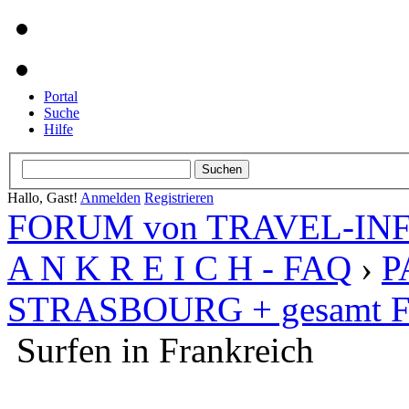
Portal
Suche
Hilfe
Hallo, Gast!
Anmelden
Registrieren
FORUM von TRAVEL-INFO
A N K R E I C H - FAQ
›
P
STRASBOURG + gesamt Fr
Surfen in Frankreich