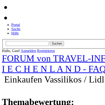
Portal
Suche
Hilfe
Hallo, Gast!
Anmelden
Registrieren
FORUM von TRAVEL-INFO
I E C H E N L A N D - FA
Einkaufen Vassilikos / Lidl
Themabewertung: