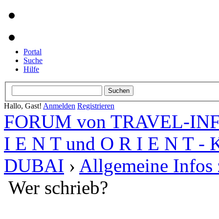
Portal
Suche
Hilfe
Hallo, Gast!
Anmelden
Registrieren
FORUM von TRAVEL-INFO
I E N T und O R I E N T -
DUBAI
›
Allgemeine Infos
Wer schrieb?