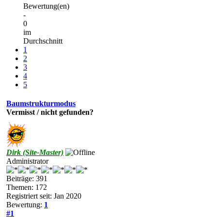
Bewertung(en)
-
0
im
Durchschnitt
1
2
3
4
5
Baumstrukturmodus
Vermisst / nicht gefunden?
Dirk (Site-Master)
Administrator
Beiträge: 391
Themen: 172
Registriert seit: Jan 2020
Bewertung:
1
#1