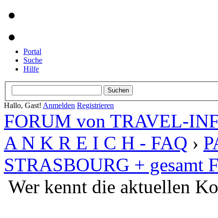
Portal
Suche
Hilfe
Hallo, Gast!
Anmelden
Registrieren
FORUM von TRAVEL-INFO
A N K R E I C H - FAQ
›
P
STRASBOURG + gesamt Fr
Wer kennt die aktuellen Ko