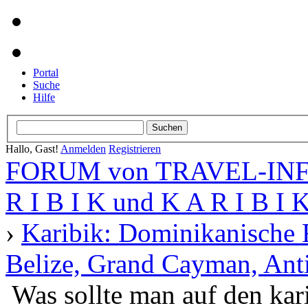
Portal
Suche
Hilfe
Hallo, Gast!
Anmelden
Registrieren
FORUM von TRAVEL-INFO
R I B I K und K A R I B I 
›
Karibik: Dominikanische 
Belize, Grand Cayman, Anti
Was sollte man auf den kari