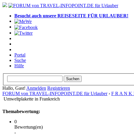
Besucht auch unsere REISESEITE FÜR URLAUBER!
Portal
Suche
Hilfe
Hallo, Gast!
Anmelden
Registrieren
FORUM von TRAVEL-INFOPOINT.DE für Urlauber
›
F R A N K 
Umweltplakette in Frankreich
Themabewertung:
0
Bewertung(en)
-