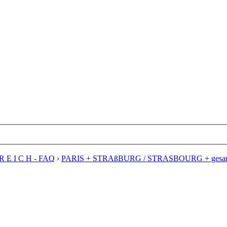
R E I C H - FAQ
›
PARIS + STRAßBURG / STRASBOURG + gesamt