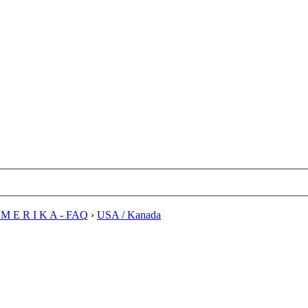
M E R I K A - FAQ
›
USA / Kanada