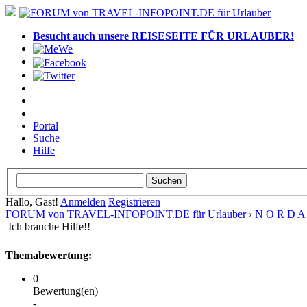
Besucht auch unsere REISESEITE FÜR URLAUBER!
Portal
Suche
Hilfe
Hallo, Gast!
Anmelden
Registrieren
FORUM von TRAVEL-INFOPOINT.DE für Urlauber
›
N O R D A 
Ich brauche Hilfe!!
Themabewertung:
0
Bewertung(en)
-