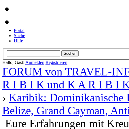
Portal
Suche
Hilfe
Hallo, Gast!
Anmelden
Registrieren
FORUM von TRAVEL-INFO
R I B I K und K A R I B I 
›
Karibik: Dominikanische 
Belize, Grand Cayman, Anti
Eure Erfahrungen mit Kreuz