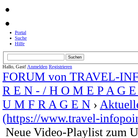
Portal
Suche
Hilfe
Hallo, Gast!
Anmelden
Registrieren
FORUM von TRAVEL-INFO
R E N - / H O M E P A G E 
U M F R A G E N
›
Aktuell
(https://www.travel-infopoi
Neue Video-Playlist zum U