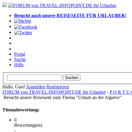
Besucht auch unsere REISESEITE FÜR URLAUBER!
Portal
Suche
Hilfe
Hallo, Gast!
Anmelden
Registrieren
FORUM von TRAVEL-INFOPOINT.DE für Urlauber
›
P O R T U 
Besucht unsere Reiseseite zum Thema "Urlaub an der Algarve"
Themabewertung:
0
Bewertung(en)
-