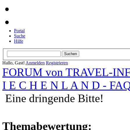
Portal
Suche
Hilfe
Hallo, Gast!
Anmelden
Registrieren
FORUM von TRAVEL-INFO
I E C H E N L A N D - FA
Eine dringende Bitte!
Themabewertung: