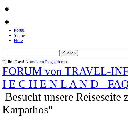
Portal
Suche
Hilfe
Hallo, Gast!
Anmelden
Registrieren
FORUM von TRAVEL-INFO
I E C H E N L A N D - FA
Besucht unsere Reiseseite
Karpathos"