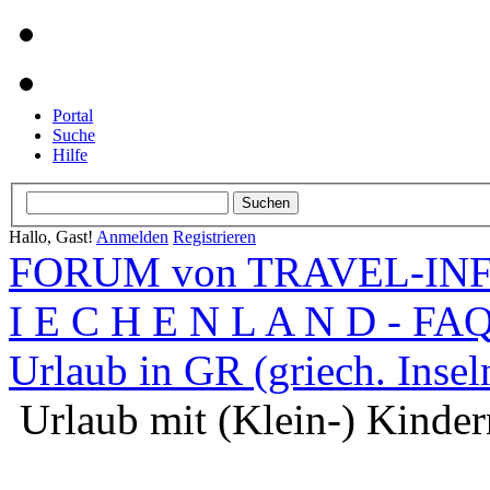
Portal
Suche
Hilfe
Hallo, Gast!
Anmelden
Registrieren
FORUM von TRAVEL-INFO
I E C H E N L A N D - FA
Urlaub in GR (griech. Inseln
Urlaub mit (Klein-) Kinder