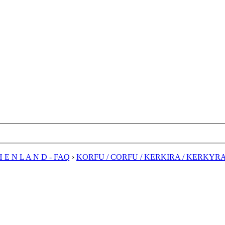
H E N L A N D - FAQ
›
KORFU / CORFU / KERKIRA / KERKYR