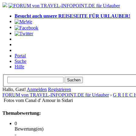
Besucht auch unsere REISESEITE FÜR URLAUBER!
Portal
Suche
Hilfe
Hallo, Gast!
Anmelden
Registrieren
FORUM von TRAVEL-INFOPOINT.DE für Urlauber
›
G R I E C 
Fotos vom Canal d' Amour in Sidari
Themabewertung:
0
Bewertung(en)
-