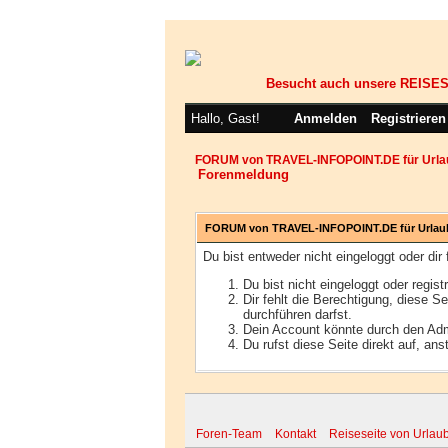
Besucht auch unsere REIS
Hallo, Gast!
Anmelden
Registrieren
FORUM von TRAVEL-INFOPOINT.DE für Urla
Forenmeldung
FORUM von TRAVEL-INFOPOINT.DE für Urlau
Du bist entweder nicht eingeloggt oder dir
Du bist nicht eingeloggt oder regis
Dir fehlt die Berechtigung, diese S
durchführen darfst.
Dein Account könnte durch den Admin
Du rufst diese Seite direkt auf, a
Foren-Team
Kontakt
Reiseseite von Urlaub