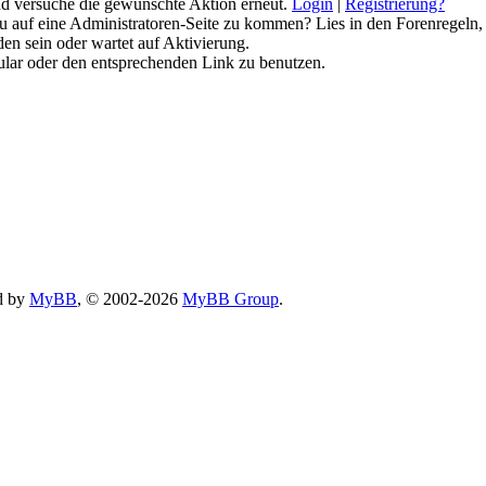
 und versuche die gewünschte Aktion erneut.
Login
|
Registrierung?
 du auf eine Administratoren-Seite zu kommen? Lies in den Forenregeln,
en sein oder wartet auf Aktivierung.
rmular oder den entsprechenden Link zu benutzen.
d by
MyBB
, © 2002-2026
MyBB Group
.