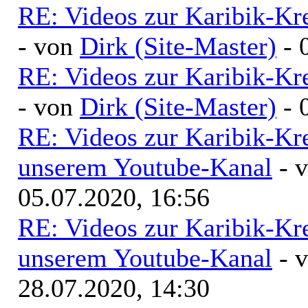
RE: Videos zur Karibik-Kr
- von
Dirk (Site-Master)
- 
RE: Videos zur Karibik-Kr
- von
Dirk (Site-Master)
- 
RE: Videos zur Karibik-Kr
unserem Youtube-Kanal
- 
05.07.2020, 16:56
RE: Videos zur Karibik-Kr
unserem Youtube-Kanal
- 
28.07.2020, 14:30