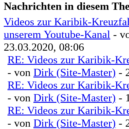
Nachrichten in diesem Th
Videos zur Karibik-Kreuzfa
unserem Youtube-Kanal
- v
23.03.2020, 08:06
RE: Videos zur Karibik-Kr
- von
Dirk (Site-Master)
- 
RE: Videos zur Karibik-Kr
- von
Dirk (Site-Master)
- 
RE: Videos zur Karibik-Kr
- von
Dirk (Site-Master)
- 