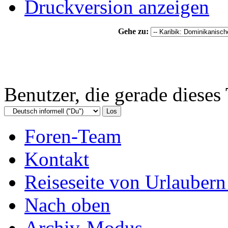
Druckversion anzeigen
Gehe zu:
Benutzer, die gerade diese
Foren-Team
Kontakt
Reiseseite von Urlaubern
Nach oben
Archiv-Modus