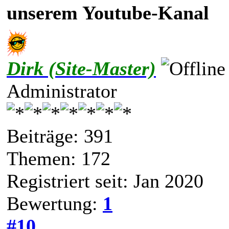
unserem Youtube-Kanal
Dirk (Site-Master)
Administrator
Beiträge: 391
Themen: 172
Registriert seit: Jan 2020
Bewertung:
1
#10