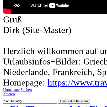
Gruß
Dirk (Site-Master)
Herzlich willkommen auf un
Urlaubsinfos+Bilder: Griech
Niederlande, Frankreich, S
Homepage:
https://www.trav
Homepage
Suchen
Zitieren