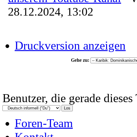
28.12.2024, 13:02
Druckversion anzeigen
Gehe zu:
Benutzer, die gerade diese
Foren-Team
Kontakt