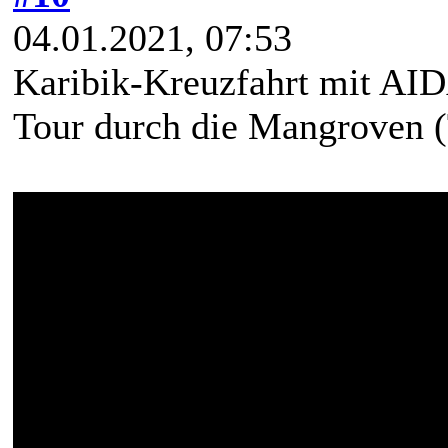
04.01.2021, 07:53
Karibik-Kreuzfahrt mit AID
Tour durch die Mangroven (