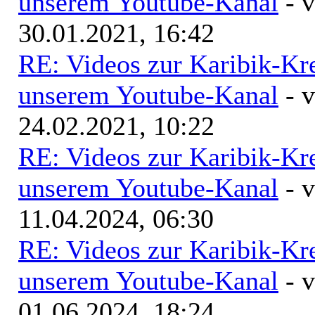
unserem Youtube-Kanal
- 
30.01.2021, 16:42
RE: Videos zur Karibik-Kr
unserem Youtube-Kanal
- 
24.02.2021, 10:22
RE: Videos zur Karibik-Kr
unserem Youtube-Kanal
- 
11.04.2024, 06:30
RE: Videos zur Karibik-Kr
unserem Youtube-Kanal
- 
01.06.2024, 18:24