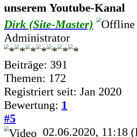
unserem Youtube-Kanal
Dirk (Site-Master)
Administrator
Beiträge: 391
Themen: 172
Registriert seit: Jan 2020
Bewertung:
1
#5
02.06.2020, 11:18
(