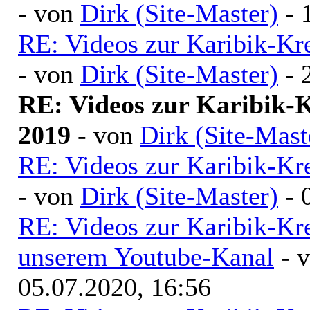
- von
Dirk (Site-Master)
- 
RE: Videos zur Karibik-Kr
- von
Dirk (Site-Master)
- 
RE: Videos zur Karibik-
2019
- von
Dirk (Site-Mast
RE: Videos zur Karibik-Kr
- von
Dirk (Site-Master)
- 
RE: Videos zur Karibik-Kr
unserem Youtube-Kanal
- 
05.07.2020, 16:56