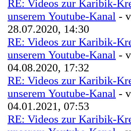
RE: Videos zur Karibik-Kr
unserem Youtube-Kanal
- 
28.07.2020, 14:30
RE: Videos zur Karibik-Kr
unserem Youtube-Kanal
- 
04.08.2020, 17:32
RE: Videos zur Karibik-Kr
unserem Youtube-Kanal
- 
04.01.2021, 07:53
RE: Videos zur Karibik-Kr