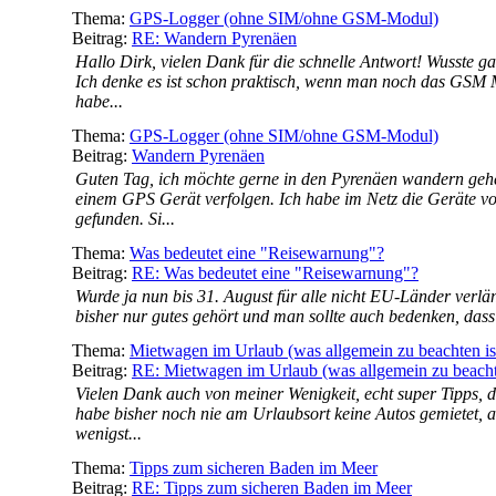
Thema:
GPS-Logger (ohne SIM/ohne GSM-Modul)
Beitrag:
RE: Wandern Pyrenäen
Hallo Dirk, vielen Dank für die schnelle Antwort! Wusste ga
Ich denke es ist schon praktisch, wenn man noch das GSM 
habe...
Thema:
GPS-Logger (ohne SIM/ohne GSM-Modul)
Beitrag:
Wandern Pyrenäen
Guten Tag, ich möchte gerne in den Pyrenäen wandern geh
einem GPS Gerät verfolgen. Ich habe im Netz die Geräte v
gefunden. Si...
Thema:
Was bedeutet eine "Reisewarnung"?
Beitrag:
RE: Was bedeutet eine "Reisewarnung"?
Wurde ja nun bis 31. August für alle nicht EU-Länder verlän
bisher nur gutes gehört und man sollte auch bedenken, dass
Thema:
Mietwagen im Urlaub (was allgemein zu beachten is
Beitrag:
RE: Mietwagen im Urlaub (was allgemein zu beacht
Vielen Dank auch von meiner Wenigkeit, echt super Tipps, d
habe bisher noch nie am Urlaubsort keine Autos gemietet, 
wenigst...
Thema:
Tipps zum sicheren Baden im Meer
Beitrag:
RE: Tipps zum sicheren Baden im Meer