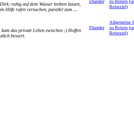
Diander
zu Reisen (
Dirk: ruhig auf dem Wasser treiben lassen,
Reiseziel)
Hilfe rufen versuchen, parallel zum ...
Allgemeine I
Diander
zu Reisen (
da kam das private Leben zwischen :) Hoffen
Reiseziel)
tlich bessert.
Weitere Urla
Diander
(Festland, M
e Gegend ist echt schön und für jeden zu
etc.)
 kann sehr schöne Spaziergänge entlan...
Allgemeine I
Diander
zu Reisen (
nn ich jedem nur empfehlen an der Stelle.
Reiseziel)
Allgemeine I
Diander
zu Reisen (
 was mit Anbietern zutun, die kurz vor einer
Reiseziel)
Allgemeine I
Diander
zu Reisen (
Ich vermute mal sehr stark ja, aber welche