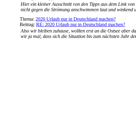
Hier ein kleiner Ausschnitt von den Tipps aus dem Link von 
nicht gegen die Strömung anschwimmen laut und winkend um 
Thema:
2020 Urlaub nur in Deutschland machen?
Beitrag:
RE: 2020 Urlaub nur in Deutschland machen?
Also wir bleiben zuhause, wollten erst an die Ostsee aber 
wir ja mal, dass sich die Situation bis zum nächsten Jahr deu
Thema:
L'Albir, Alicante, Spanien
Beitrag:
L'Albir, Alicante, Spanien
Ich war mal vor langer Zeit in dem Hotel - Kaktus Albir. Di
empfehlen, der einen eher ruhigeren Urlaub bevorzugt. Man
Thema:
Was sollte ich alles für die Reise einpacken?
Beitrag:
RE: Was sollte ich alles für die Reise einpacken?
Alles klar, vielen Dank Dirk, die Liste ist echt super und ka
Thema:
ATOL Regelung?
Beitrag:
ATOL Regelung?
Ist es hier evtl.bekannt,was das genau bedeutet? Glaube hat
Insolvenz stehen, aber bin mir da nicht ganz sicher.
Thema:
Reiseziele mit Kindern
Beitrag:
Reiseziele mit Kindern
Gibt es Reiseziele, die sich besonders für Kinder eigenen? 